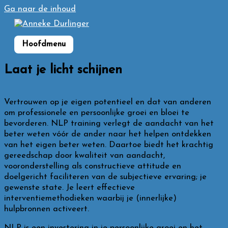
Ga naar de inhoud
Hoofdmenu
Laat je licht schijnen
Vertrouwen op je eigen potentieel en dat van anderen
om professionele en persoonlijke groei en bloei te
bevorderen. NLP training verlegt de aandacht van het
beter weten vóór de ander naar het helpen ontdekken
van het eigen beter weten. Daartoe biedt het krachtig
gereedschap door kwaliteit van aandacht,
vooronderstelling als constructieve attitude en
doelgericht faciliteren van de subjectieve ervaring; je
gewenste state. Je leert effectieve
interventiemethodieken waarbij je (innerlijke)
hulpbronnen activeert.