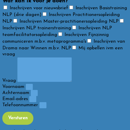
Wat kan ik voor je doen?
Inschrijven voor nieuwsbrief
Inschrijven Basistraining
NLP (drie dagen)
Inschrijven Practitionersopleiding
NLP
Inschrijven Master-practitionersopleiding NLP
Inschrijven NLP trainerstraining
Inschrijven NLP
teamfacilitatorsopleiding
Inschrijven Fijnzinnig
communiceren m.b.v. metaprogramma's
Inschrijven van
Drama naar Winnen m.b.v. NLP
Mij opbellen ivm een
vraag
Vraag
Voornaam
Achternaam
Email-adres
Telefoonnummer
Versturen