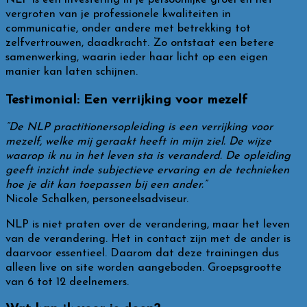
NLP is een investering in je persoonlijke groei en het
vergroten van je professionele kwaliteiten in
communicatie, onder andere met betrekking tot
zelfvertrouwen, daadkracht. Zo ontstaat een betere
samenwerking, waarin ieder haar licht op een eigen
manier kan laten schijnen.
Testimonial: Een verrijking voor mezelf
“De NLP practitionersopleiding is een verrijking voor
mezelf, welke mij geraakt heeft in mijn ziel. De wijze
waarop ik nu in het leven sta is veranderd. De opleiding
geeft inzicht inde subjectieve ervaring en de technieken
hoe je dit kan toepassen bij een ander.”
Nicole Schalken, personeelsadviseur.
NLP is niet praten over de verandering, maar het leven
van de verandering. Het in contact zijn met de ander is
daarvoor essentieel. Daarom dat deze trainingen dus
alleen live on site worden aangeboden. Groepsgrootte
van 6 tot 12 deelnemers.